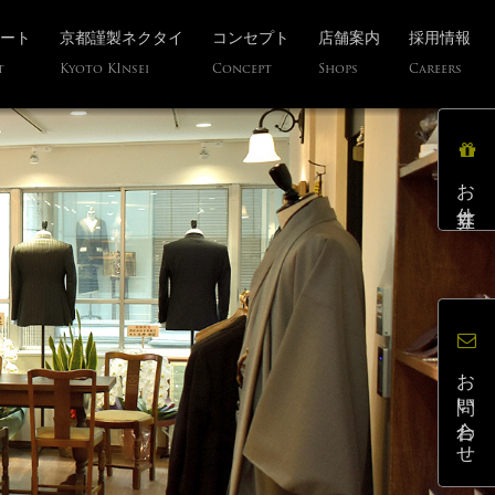
ート
京都謹製ネクタイ
コンセプト
店舗案内
採用情報
t
Kyoto KInsei
Concept
Shops
Careers
お仕立券
お問い合わせ