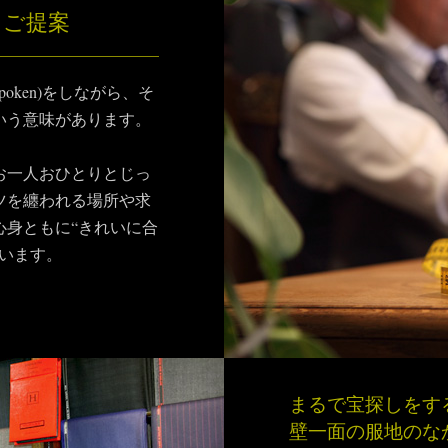
をご提案
oken)をしながら、そ
いう意味があります。
お一人おひとりとじっ
ツを纏われる場所や求
心身ともに“きれいに合
います。
まるで宝探しをす
壁一面の服地のな