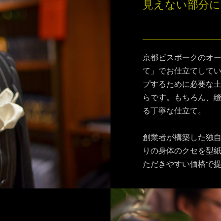
見えない部分
“きちん
京都ビスポークのオ
て」でお仕立てして
プするために必要な
らです。もちろん、
る丁寧な仕立て。
創業者が構築した独
りの身体のクセを型
ただきやすい価格で