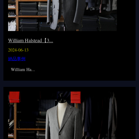
William Halstead【3...
2024-06-13
納品事例
William Ha...