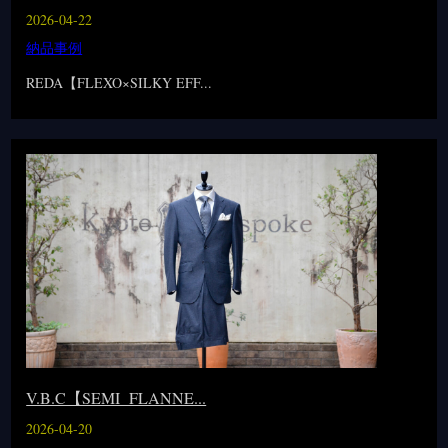
2026-04-22
納品事例
REDA【FLEXO×SILKY EFF...
V.B.C【SEMI FLANNE...
2026-04-20