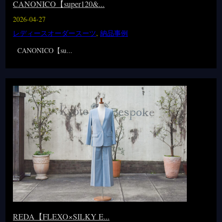
CANONICO【super120&...
2026-04-27
レディースオーダースーツ
,
納品事例
CANONICO【su...
REDA【FLEXO×SILKY E...