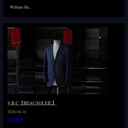
William Ha...
V.B.C【BEAUSOLEIL】
2026-04-16
納品事例