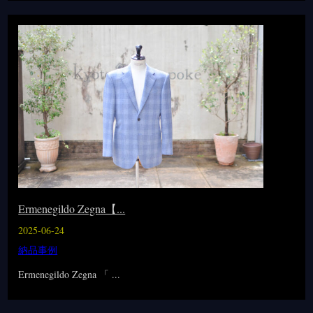
Ermenegildo Zegna【...
2025-06-24
納品事例
Ermenegildo Zegna 「 ...