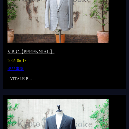
V.B.C【PERENNIAL】
2026-06-18
納品事例
VITALE B...