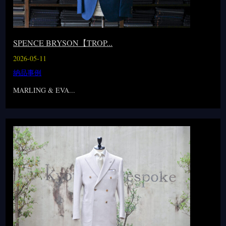
SPENCE BRYSON【TROP...
2026-05-11
納品事例
MARLING & EVA...