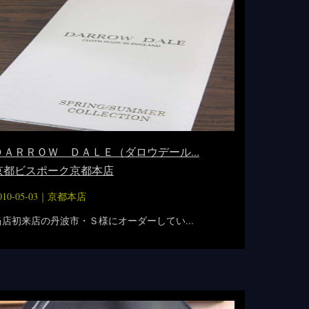
ＤＡＲＲＯＷ ＤＡＬＥ（ダロウデール...
京都ビスポーク京都本店
010-05-03｜
京都本店
当店初来店の丹波市・Ｓ様にオーダーしてい...