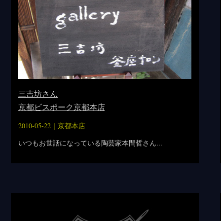
三吉坊さん
京都ビスポーク京都本店
2010-05-22｜
京都本店
いつもお世話になっている陶芸家本間哲さん...