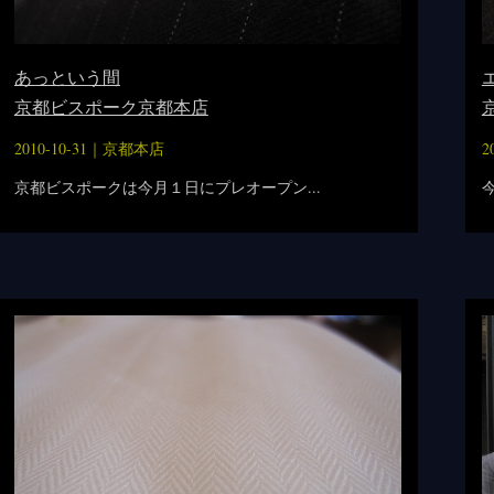
あっという間
京都ビスポーク京都本店
2010-10-31｜
京都本店
2
京都ビスポークは今月１日にプレオープン...