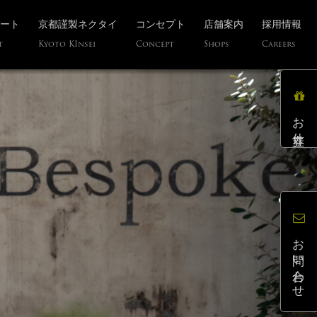
ート
京都謹製ネクタイ
コンセプト
店舗案内
採用情報
t
Kyoto KInsei
Concept
Shops
Careers
お仕立券
お問い合わせ