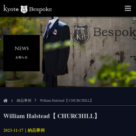
News
お知らせ
納品事例
William Halstead【 CHURCHILL】
William Halstead【 CHURCHILL】
2023-11-17｜納品事例