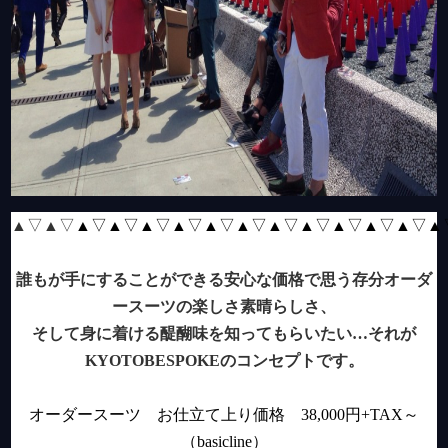
▲▽▲▽
▲▽▲▽▲▽▲▽▲
▽▲▽▲▽▲▽▲▽▲▽▲▽▲
誰もが手にすることができる安心な価格で思う存分オーダ
ースーツの楽しさ素晴らしさ、
そして身に着ける醍醐味を知ってもらいたい…
それが
KYOTOBESPOKE
のコンセプトです
。
オーダースーツ お仕立て上り価格
38,000
円
+TAX
～
（
basicline
）