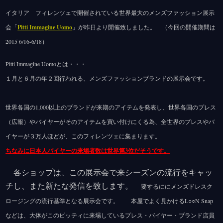
イタリア フィレンツェで開催されている世界最大のメンズファッション展示
会「
Pitti Immagine Uomo
」が昨日より開催致しました。 （今回の開催期間は
2015 6/16-6/18）
Pitti Immagine Uomoとは・・・
１月と６月の年２回行われる、メンズファッションブランドの展示会です。
世界各国の1,000以上のブランドが来期のアイテムを発表し、世界各国のプレス
（広報）やバイヤーがそのアイテムを買い付けにくる為、全世界のプレスやバ
イヤーが３万人ほどが、このフィレンツェに集まります。
ちなみに日本人バイヤーの来場者数は世界第3位だそうです。
各ショップは、この展示会で来シーズンの流行をキャッ
チし、また新たな発信を致します。
要するににメンズドレスク
ロージングの流行基準となる展示会です。 本屋でよく見かけるL○○N Snap
などは、大体がこのピッティに来場しているプレス・バイヤー・ブランド店員