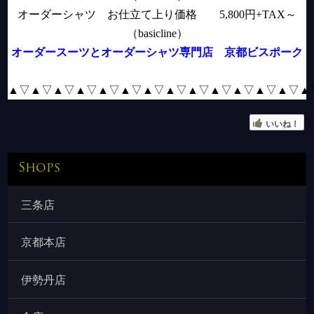
オーダーシャツ お仕立て上り価格
5,800
円
+TAX
～
（
basicline
）
オーダースーツとオーダーシャツ専門店 京都ビスポーク
▲▽▲▽
▲▽▲▽▲▽▲▽▲
▽▲▽▲▽▲▽▲▽▲▽▲▽▲
いいね！
Shops
三条店
京都本店
伊勢丹店