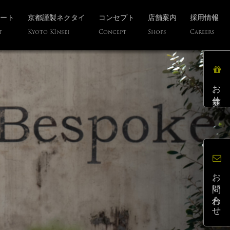
ート
京都謹製ネクタイ
コンセプト
店舗案内
採用情報
t
Kyoto KInsei
Concept
Shops
Careers
お仕立券
お問い合わせ