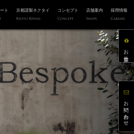
ート
京都謹製ネクタイ
コンセプト
店舗案内
採用情報
t
Kyoto KInsei
Concept
Shops
Careers
お仕立券
お問い合わせ