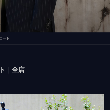
コート
ト｜全店