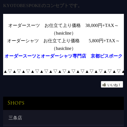
KYOTOBESPOKE
のコンセプトです
。
オーダースーツ お仕立て上り価格
38,000
円
+TAX
～
（
basicline
）
オーダーシャツ お仕立て上り価格
5,800
円
+TAX
～
（
basicline
）
オーダースーツとオーダーシャツ専門店 京都ビスポーク
▲▽▲▽
▲▽▲▽▲▽▲▽▲
▽▲▽▲▽▲▽▲▽▲▽▲▽▲
いいね！
Shops
三条店