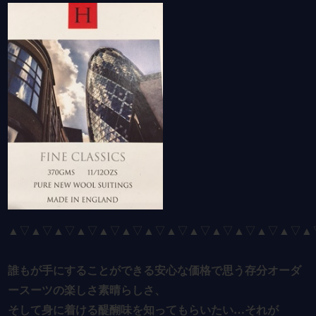
▲▽▲▽
▲▽▲▽▲▽▲▽▲
▽▲▽▲▽▲▽▲▽▲▽▲▽▲
誰もが手にすることができる安心な価格で思う存分オーダ
ースーツの楽しさ素晴らしさ、
そして身に着ける醍醐味を知ってもらいたい…
それが