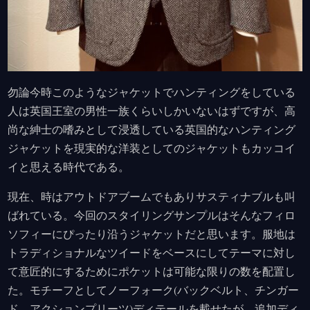
勿論今時このようなジャケットでハンティングをしている
人は英国王室の男性一族くらいしかいないはずですが、高
尚な紳士の嗜みとして浸透している英国的なハンティング
ジャケットを現実的な洋装としてのジャケットもカッコイ
イと思える時代である。
現在、時はアウトドアブームでもありサスティナブルも叫
ばれている。今回のスタイリングサンプルはそんなフィロ
ソフィーにぴったり沿うジャケットだと思います。服地は
トラディショナルなツイードをベースにしてテーマに対し
て意匠的にするためにポケットは可能な限りの数を配置し
た。モチーフとしてノーフォーク(バックベルト、チンガー
ド、アクションプリーツ)ディテールを載せたが、追加ディ