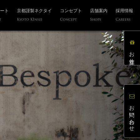
ート
京都謹製ネクタイ
コンセプト
店舗案内
採用情報
t
Kyoto KInsei
Concept
Shops
Careers
お仕立券
お問い合わせ