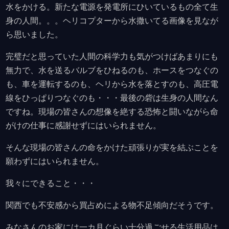
水をかける。新たな電源を発電所にひいているもの全て生
身の人間。。。ヘリコプターから水撒いてる画像を見なが
ら思いました。
完璧だと思っていた人間の科学力も気がつけばあまりにも
無力で、水を送るバルブをひねるのも、ホースをつなぐの
も、車を運転するのも、ヘリから水を落とすのも、高圧電
線をひっぱりつなぐのも・・・最後の砦は生身の人間なん
ですね。現場の皆さんの想像を絶する恐怖と闘いながら命
がけの仕事に感謝せずにはいられません。
そんな現場の皆さんの命をかけた頑張りが実を結ぶことを
願わずにはいられません。
我々にできること・・・
関西でも不安感から買占めによる物不足傾向だそうです。
みなさんのお家には一カ月ぐらい十分過ごせる生活用品は