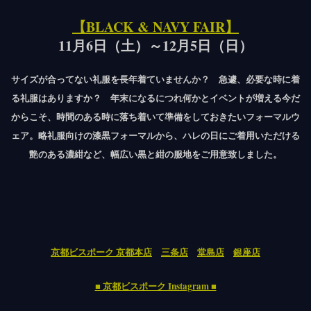
【BLACK & NAVY FAIR】
11月6日（土）～12月5日（日）
⁡サイズが合ってない礼服を長年着ていませんか？ 急遽、必要な時に着
る礼服はありますか？ 年末になるにつれ何かとイベントが増える今だ
からこそ、時間のある時に落ち着いて準備をしておきたいフォーマルウ
ェア。略礼服向けの漆黒フォーマルから、ハレの日にご着用いただける
艶のある濃紺など、幅広い黒と紺の服地をご用意致しました。
京都ビスポーク 京都本店
三条店
堂島店
銀座店
■ 京都ビスポーク Instagram ■