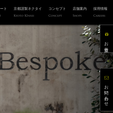
ート
京都謹製ネクタイ
コンセプト
店舗案内
採用情報
t
Kyoto KInsei
Concept
Shops
Careers
お仕立券
お問い合わせ