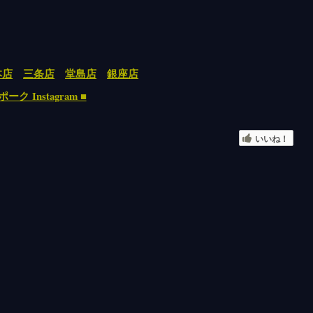
本店
三条店
堂島店
銀座店
ク Instagram ■
いいね！