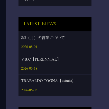
Latest News
8/3（月）の営業について
2026-08-01
V.B.C【PERENNIAL】
2026-06-18
TRABALDO TOGNA【estrato】
2026-06-05