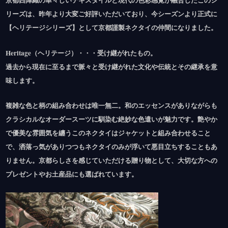
京都西陣織の華々しいテキスタイルと現代の色彩感覚が融合したこのシ
リーズは、昨年より大変ご好評いただいており、今シーズンより正式に
【ヘリテージシリーズ】として京都謹製ネクタイの仲間になりました。
Heritage（ヘリテージ）・・・受け継がれたもの。
過去から現在に至るまで脈々と受け継がれた文化や伝統とその継承を意
味します。
複雑な色と柄の組み合わせは唯一無二。和のエッセンスがありながらも
クラシカルなオーダースーツに馴染む絶妙な色遣いが魅力です。艶やか
で優美な雰囲気を纏うこのネクタイはジャケットと組み合わせること
で、洒落っ気がありつつもネクタイのみが浮いて悪目立ちすることもあ
りません。京都らしさを感じていただける贈り物として、大切な方への
プレゼントやお土産品にも選ばれています。