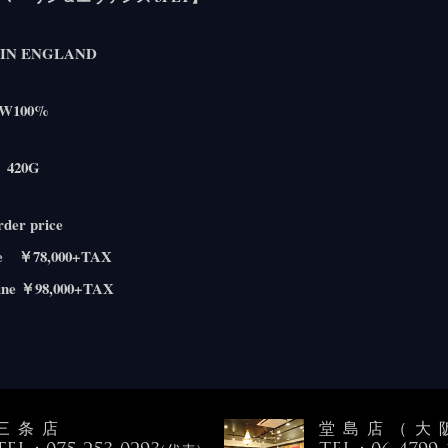
IN ENGLAND
W100%
420G
der price
ne ￥78,000+TAX
Line ￥98,000+TAX
三条店
堂島店（大