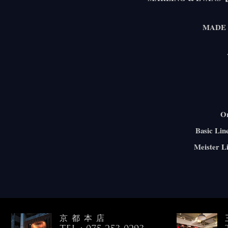
MADE 
Or
Basic Li
Meister 
京都本店