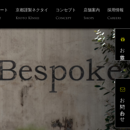
ート
京都謹製ネクタイ
コンセプト
店舗案内
採用情報
t
Kyoto KInsei
Concept
Shops
Careers
お仕立券
お問い合わせ