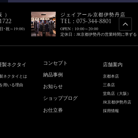
阪）
ジェイアール京都伊勢丹店
1722
TEL：075-344-8801
(日･祝～19:00)
OPEN：10:00～20:00
定休日：JR京都伊勢丹の営業時間に準ずる
コンセプト
謹製ネクタイ
店舗案内
納品事例
製ネクタイとは
京都本店
を用いる理由
三条店
お知らせ
堂島店（大阪）
ショップブログ
JR京都伊勢丹店
お仕立券
採用情報