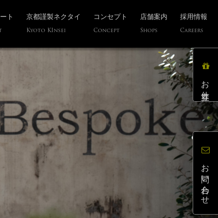
ート
京都謹製ネクタイ
コンセプト
店舗案内
採用情報
t
Kyoto KInsei
Concept
Shops
Careers
お仕立券
お問い合わせ