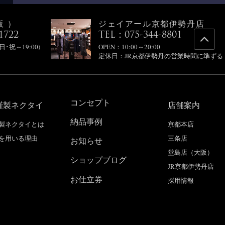
阪）
ジェイアール京都伊勢丹店
1722
TEL：075-344-8801
(日･祝～19:00)
OPEN：10:00～20:00
定休日：JR京都伊勢丹の営業時間に準ずる
コンセプト
謹製ネクタイ
店舗案内
納品事例
製ネクタイとは
京都本店
を用いる理由
三条店
お知らせ
堂島店（大阪）
ショップブログ
JR京都伊勢丹店
お仕立券
採用情報