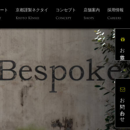
ート
京都謹製ネクタイ
コンセプト
店舗案内
採用情報
t
Kyoto KInsei
Concept
Shops
Careers
お仕立券
お問い合わせ